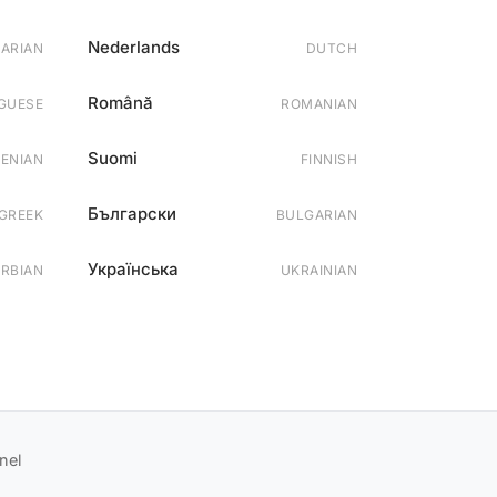
Nederlands
ARIAN
DUTCH
Română
GUESE
ROMANIAN
Suomi
ENIAN
FINNISH
Български
GREEK
BULGARIAN
Українська
ERBIAN
UKRAINIAN
nel